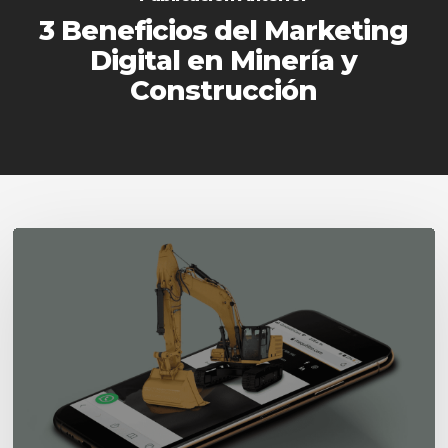
3 Beneficios del Marketing
Digital en Minería y
Construcción
3
Beneficios
del
Marketing
Digital
en