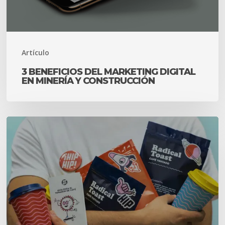
Minería
y
Construcción
Artículo
3 BENEFICIOS DEL MARKETING DIGITAL
EN MINERÍA Y CONSTRUCCIÓN
Branding
e
identidad
corporativa,
construyendo
una