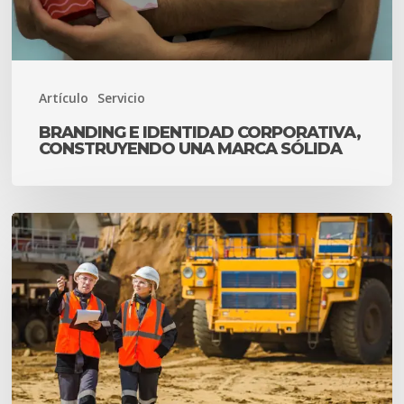
marca
sólida
Artículo
Servicio
BRANDING E IDENTIDAD CORPORATIVA,
CONSTRUYENDO UNA MARCA SÓLIDA
Sostenibilidad
y
medio
ambiente
en
minería